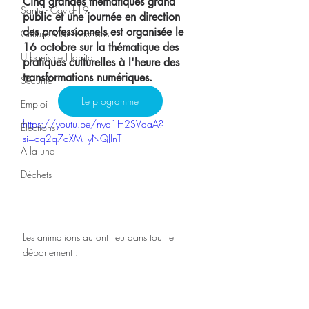
Cinq grandes thématiques grand 
Santé - Covid-19
public et une journée en direction 
des professionnels est organisée le 
Culture Manifestations
16 octobre sur la thématique des 
Urbanisme Habitat
pratiques culturelles à l'heure des 
transformations numériques.
Sécurité
Le programme
Emploi
https://youtu.be/nya1H2SVqaA?
Élections
si=dq2q7aXM_yNQJlnT
A la une
Déchets
Les animations auront lieu dans tout le 
département :