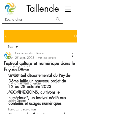
Tallende
Post
Tout
Commune de Tallende
Tout
25 sept. 2023
1 min de lecture
Festival culture et numérique dans le
Services Social
Puy-de-Dôme
Economie
Le Conseil départemental du Puy-de-
Dôme initie un nouveau projet du 
Environnement Energie
12 au 28 octobre 2023 
Jeunes Scolaire
"CONNEXIONS, cultivons le 
numérique", un festival dédié aux 
Loisirs Sports
contenus et usages numériques.
Travaux Circulation