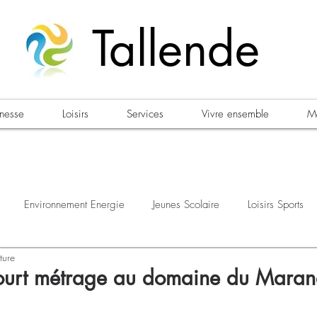
Tallende
unesse
Loisirs
Services
Vivre ensemble
Ma
Environnement Energie
Jeunes Scolaire
Loisirs Sports
ture
estations
Urbanisme Habitat
Sécurité
Emploi
Élec
court métrage au domaine du Maran