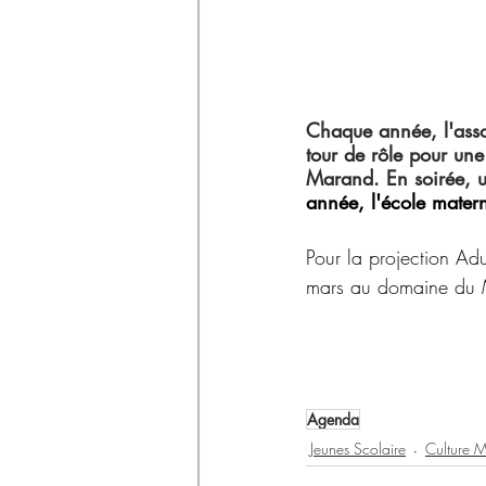
Déchets
Chaque année, l'assoc
tour de rôle pour un
Marand. En soirée, un
année, l'école matern
Pour la projection Ad
mars au domaine du
Agenda
Jeunes Scolaire
Culture M