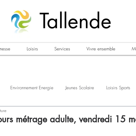
Tallende
unesse
Loisirs
Services
Vivre ensemble
Ma
Environnement Energie
Jeunes Scolaire
Loisirs Sports
ture
estations
Urbanisme Habitat
Sécurité
Emploi
Élec
cours métrage adulte, vendredi 15 