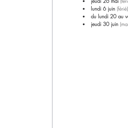
Déchets
jeudi 26 mai
 (fér
lundi 6 juin 
(férié)
du lundi 20 au v
jeudi 30 juin 
(ma