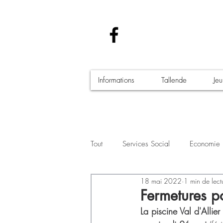
Informations
Tallende
Je
Tout
Services Social
Economie
18 mai 2022
1 min de lect
Santé - Covid-19
Culture Manif
Fermetures po
La piscine Val d'Allie