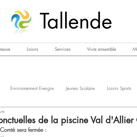
Tallende
unesse
Loisirs
Services
Vivre ensemble
Ma
Environnement Energie
Jeunes Scolaire
Loisirs Sports
ure
estations
Urbanisme Habitat
Sécurité
Emploi
Élec
nctuelles de la piscine Val d'Allie
r Comté sera fermée : 