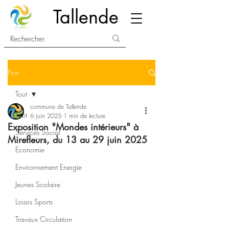
Tallende
Post
Tout
commune de Tallende
Tout
6 juin 2025
1 min de lecture
Exposition "Mondes intérieurs" à
Services Social
Mirefleurs, du 13 au 29 juin 2025
Economie
Environnement Energie
Jeunes Scolaire
Loisirs Sports
Travaux Circulation