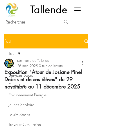
Tallende
Post
Tout
commune de Tallende
Tout
26 nov. 2025
0 min de lecture
Exposition "Atour de Josiane Pinel
Services Social
Debris et de ses élèves" du 29
Economie
novembre au 11 décembre 2025
Environnement Energie
Jeunes Scolaire
Loisirs Sports
Travaux Circulation