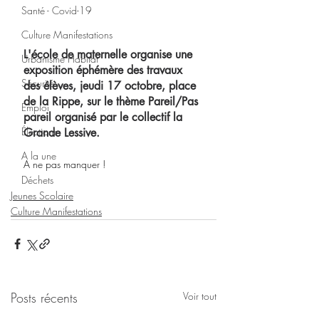
Santé - Covid-19
Culture Manifestations
L'école de maternelle organise une 
Urbanisme Habitat
exposition éphémère des travaux 
Sécurité
des élèves, jeudi 17 octobre, place 
de la Rippe, sur le thème Pareil/Pas 
Emploi
pareil organisé par le collectif la 
Élections
Grande Lessive. 
A la une
A ne pas manquer !
Déchets
Jeunes Scolaire
Culture Manifestations
Posts récents
Voir tout