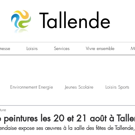
Tallende
unesse
Loisirs
Services
Vivre ensemble
Ma
Environnement Energie
Jeunes Scolaire
Loisirs Sports
ture
estations
Urbanisme Habitat
Sécurité
Emploi
Élec
 peintures les 20 et 21 août à Tall
llendaise expose ses œuvres à la salle des fêtes de Tallende