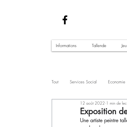
Informations
Tallende
Je
Tout
Services Social
Economie
12 août 2022
1 min de lec
Santé - Covid-19
Culture Manif
Exposition de
Une artiste peintre ta