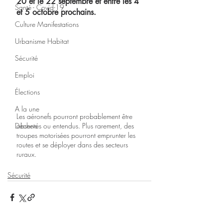
20 et le 22 septembre et entre les 4 
Santé - Covid-19
et 5 octobre prochains. 
Culture Manifestations
Urbanisme Habitat
Sécurité
Emploi
Élections
A la une
Les aéronefs pourront probablement être 
observés ou entendus. Plus rarement, des 
Déchets
troupes motorisées pourront emprunter les 
routes et se déployer dans des secteurs 
ruraux. 
Sécurité