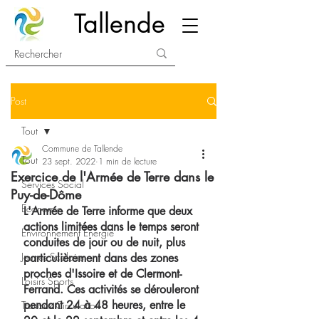
Tallende
Post
Tout
Commune de Tallende
Tout
23 sept. 2022
1 min de lecture
Exercice de l'Armée de Terre dans le
Services Social
Puy-de-Dôme
Economie
L'Armée de Terre informe que deux 
actions limitées dans le temps seront 
Environnement Energie
conduites de jour ou de nuit, plus 
Jeunes Scolaire
particulièrement dans des zones 
proches d'Issoire et de Clermont-
Loisirs Sports
Ferrand. Ces activités se dérouleront 
pendant 24 à 48 heures, entre le 
Travaux Circulation