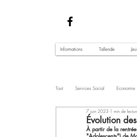
Informations
Tallende
Je
Tout
Services Social
Economie
7 juin 2023
1 min de lectur
Santé - Covid-19
Culture Manif
Évolution des
À partir de la rentré
"Adolescents") de Mo