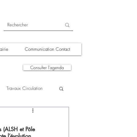
irie
Communication Contact
Consulter l'agenda
Travaux Circulation
tions
A la une
s (ALSH et Pôle 
e l’évolution 