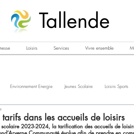
Tallende
unesse
Loisirs
Services
Vivre ensemble
Ma
Environnement Energie
Jeunes Scolaire
Loisirs Sports
e
estations
Urbanisme Habitat
Sécurité
Emploi
Élec
 tarifs dans les accueils de loisirs
e scolaire 2023-2024, la tarification des accueils de loisir
nd’Arverne Communauté évolue afin de prendre en compt