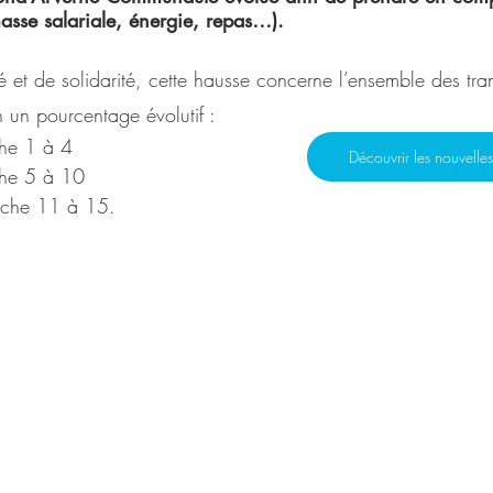
asse salariale, énergie, repas…).
é et de solidarité, cette hausse concerne l’ensemble des tr
on un pourcentage évolutif :
che 1 à 4
Découvrir les nouvelles g
che 5 à 10
nche 11 à 15.