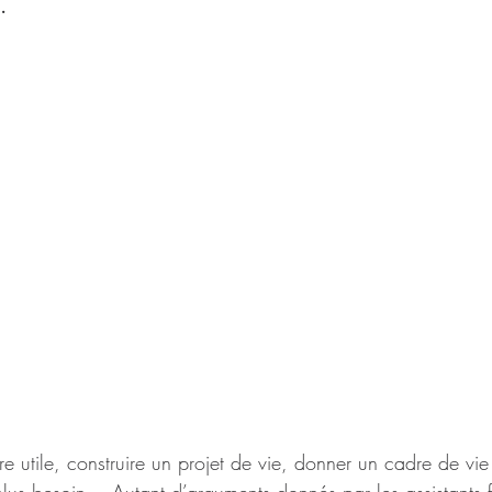
.
tre utile, construire un projet de vie, donner un cadre de vie
 plus besoin… Autant d’arguments donnés par les assistants f