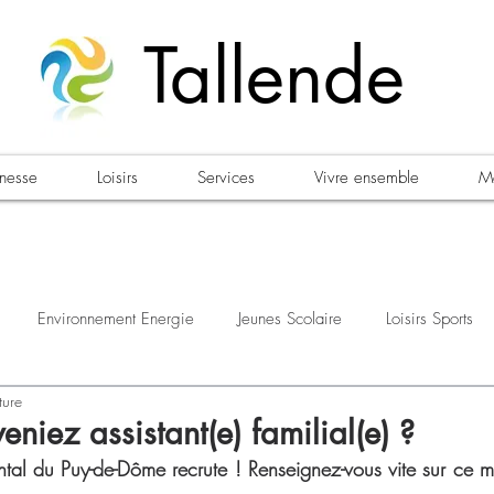
Tallende
unesse
Loisirs
Services
Vivre ensemble
Ma
Environnement Energie
Jeunes Scolaire
Loisirs Sports
ture
estations
Urbanisme Habitat
Sécurité
Emploi
Élec
eniez assistant(e) familial(e) ?
tal du Puy-de-Dôme recrute ! Renseignez-vous vite sur ce mé