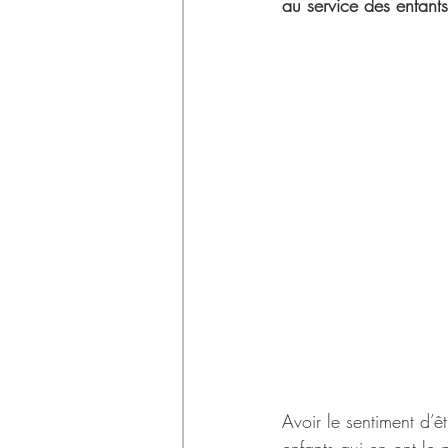
Déchets
au service des enfants
Avoir le sentiment d’ê
enfants qui en ont le