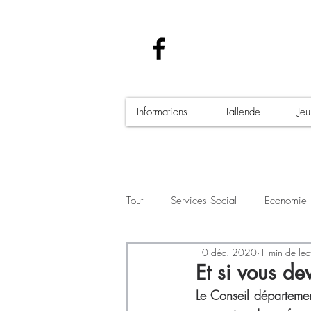
Informations
Tallende
Je
Tout
Services Social
Economie
10 déc. 2020
1 min de lec
Santé - Covid-19
Culture Manif
Et si vous dev
Le Conseil départemen