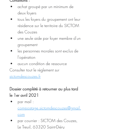
Conditions :
achat groupé par un minimum de 
deux foyers
tous les foyers du groupement ont leur 
résidence sur le territoire du SICTOM 
des Couzes
une seule aide par foyer membre d'un 
groupement
les personnes morales sont exclus de 
l'opération
aucun condition de ressource
Consulter tout le règlement sur 
sictomdescouzes.fr
Dossier complété à retourner au plus tard 
le 1er avril 2021
par mail : 
compostage.sictomdescouzes@gmail.
com
par courrier : SICTOM des Couzes, 
Le Treuil, 63320 Saint-Diéry