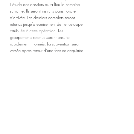
L'étude des dossiers aura lieu la semaine 
suivante. Ils seront instruits dans l'ordre 
d'arrivée. Les dossiers complets seront 
retenus jusqu'à épuisement de l'enveloppe 
attribuée à cette opération. Les 
groupements retenus seront ensuite 
rapidement informés. La subvention sera 
versée après retour d'une facture acquittée 
correspondant au devis présenté.
Environnement Energie
Posts récents
Voir tout