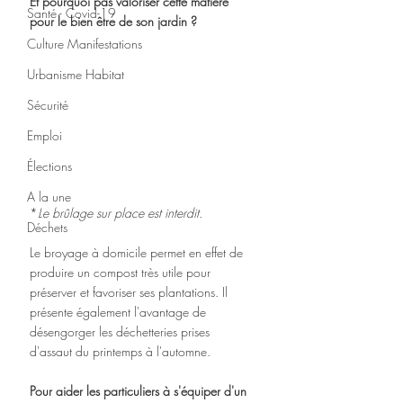
Et pourquoi pas valoriser cette matière 
Santé - Covid-19
pour le bien être de son jardin ?
Culture Manifestations
Urbanisme Habitat
Sécurité
Emploi
Élections
A la une
*
Le brûlage sur place est interdit.
Déchets
Le broyage à domicile permet en effet de 
produire un compost très utile pour 
préserver et favoriser ses plantations. Il 
présente également l'avantage de 
désengorger les déchetteries prises 
d'assaut du printemps à l'automne.
Pour aider les particuliers à s'équiper d'un 