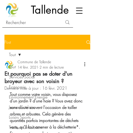
Tallende
Post
Tout
Commune de Tallende
Tout
14 févr. 2021
2 min de lecture
Et pourquoi pas se doter d'un
Services Social
broyeur avec son voisin ?
Economie
Dernière mise à jour :
16 févr. 2021
Tout comme votre voisin, vous disposez 
Environnement Energie
d'un jardin ? d'une haie ? Vous avez donc 
Jeunes Scolaire
sans doute souvent l'occasion de tailler 
arbres et arbustes. Cela génère des 
Loisirs Sports
quantités parfois importantes de déchets 
verts, qu'il faut amener à la déchetterie*. 
Travaux Circulation