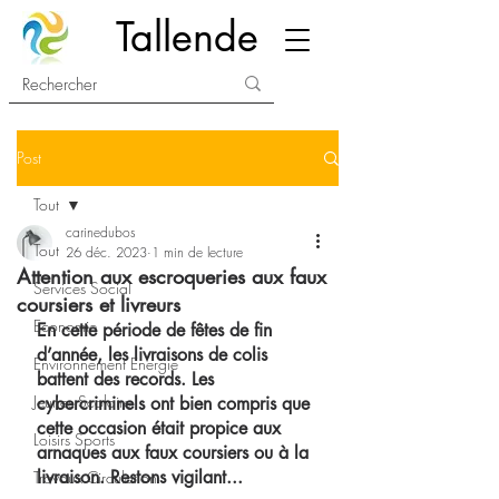
Tallende
Post
Tout
carinedubos
Tout
26 déc. 2023
1 min de lecture
Attention aux escroqueries aux faux
Services Social
coursiers et livreurs
Economie
En cette période de fêtes de fin 
d’année, les livraisons de colis 
Environnement Energie
battent des records. Les 
Jeunes Scolaire
cybercriminels ont bien compris que 
cette occasion était propice aux 
Loisirs Sports
arnaques aux faux coursiers ou à la 
livraison. Restons vigilant...
Travaux Circulation