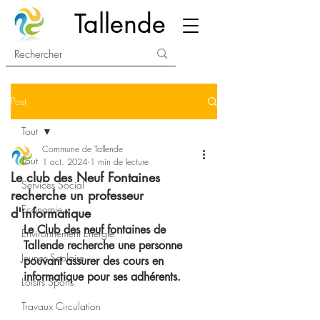
Tallende
Post
Tout
Commune de Tallende
Tout
1 oct. 2024
1 min de lecture
Le club des Neuf Fontaines
Services Social
recherche un professeur
Economie
d'informatique
Le Club des neuf fontaines de 
Environnement Energie
Tallende recherche une personne 
Jeunes Scolaire
pouvant assurer des cours en 
informatique pour ses adhérents.
Loisirs Sports
Travaux Circulation