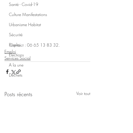
Santé - Covid-19
Culture Manifestations
Urbanisme Habitat
Sécurité
Emploi
Contact : 06 65 13 83 32.
Emploi
Élections
Services Social
A la une
Déchets
Posts récents
Voir tout