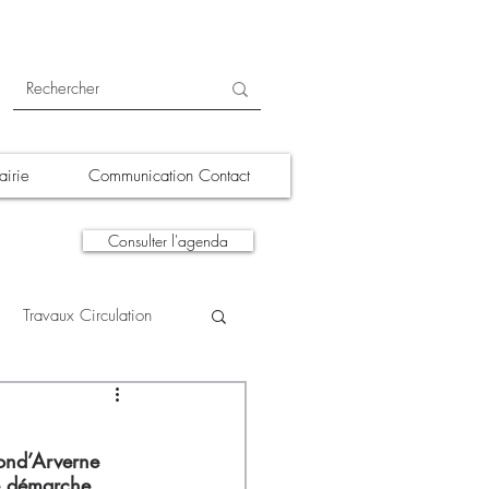
irie
Communication Contact
Consulter l'agenda
Travaux Circulation
tions
A la une
Mond’Arverne 
e démarche 