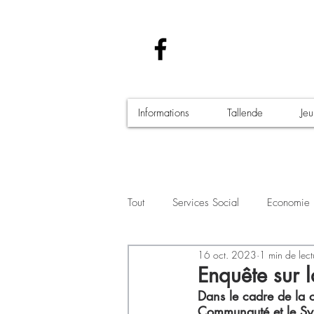
Informations
Tallende
Je
Tout
Services Social
Economie
16 oct. 2023
1 min de lect
Santé - Covid-19
Culture Manif
Enquête sur l
Dans le cadre de la 
Communauté et le Sy