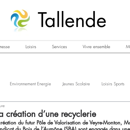
Tallende
unesse
Loisirs
Services
Vivre ensemble
Ma
Environnement Energie
Jeunes Scolaire
Loisirs Sports
ure
estations
Urbanisme Habitat
Sécurité
Emploi
Élec
a création d’une recyclerie
création du futur Pôle de Valorisation de Veyre-Monton, 
ndicat du Bois de l’Aumône (SBA) sont engagés dans un