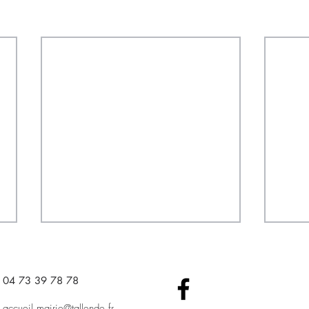
04 73 39 78 78​
accueil.mairie@tallende.fr