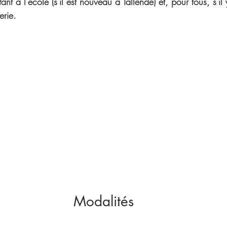
fant à l'école (s'il est nouveau à Tallende) et, pour tous, s'il 
erie.
Modalités