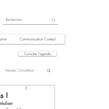
irie
Communication Contact
Consulter l'agenda
Travaux Circulation
tions
A la une
s !
éaliser 