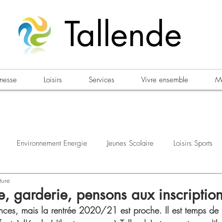
Tallende
unesse
Loisirs
Services
Vivre ensemble
Ma
Environnement Energie
Jeunes Scolaire
Loisirs Sports
ture
estations
Urbanisme Habitat
Sécurité
Emploi
Élec
e, garderie, pensons aux inscription
nces, mais la rentrée 2020/21 est proche. Il est temps de r