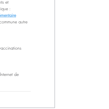
ts et 
ique :
émentaire
e commune autre 
vaccinations 
 Internet de 