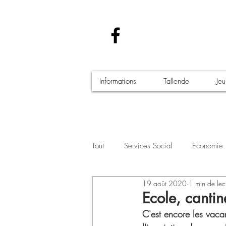
Informations
Tallende
Je
Tout
Services Social
Economie
19 août 2020
1 min de lec
Santé - Covid-19
Culture Manif
Ecole, cantin
C'est encore les vaca