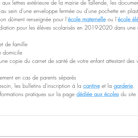
aux lettres extérieure de la mairie de Tallende, les documen
 au sein d'une enveloppe fermée ou d'une pochette en plast
ption dûment renseignée pour l'
école maternelle
 ou l'
école él
 radiation pour les élèves scolarisés en 2019-2020 dans un
et de famille
e domicile
ne copie du carnet de santé de votre enfant attestant des 
ement en cas de parents séparés
oin, les bulletins d'inscription à la 
cantine
 et la 
garderie
.
nformations pratiques sur la page 
dédiée aux écoles
 du site