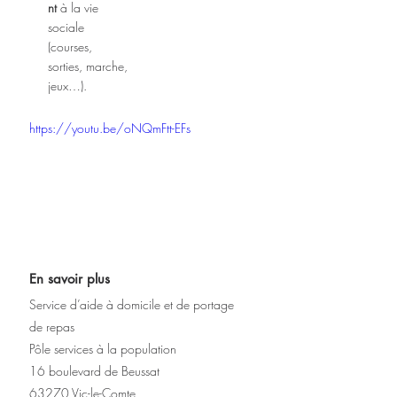
nt
 à la vie 
sociale 
(courses, 
sorties, marche, 
jeux…).
https://youtu.be/oNQmFtt-EFs
En savoir plus
Service d’aide à domicile et de portage 
de repas
Pôle services à la population
16 boulevard de Beussat
63270 Vic-le-Comte