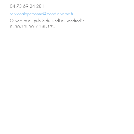
04 73 69 24 28 I 
servicealapersonne@mond-arverne.fr
Ouverture au public du lundi au vendredi : 
8h30-12h30 / 14h-17h
Services Social
Emploi
Posts récents
Voir tout