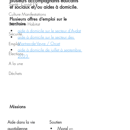
plusieurs accompagnants éducatifs 
Santé - Covid-19
et sociaux et/ou aides à domicile.
Culture Manifestations
Plusieurs offres d’emploi sur le 
territoire
Urbanisme Habitat
aide à domicile sur le secteur d'Aydat
Sécurité
aide à domicile sur le secteur des 
Martres-de-Veyre / Orcet
Emploi
aide à domicile de juillet à septembre 
Élections
2023.
A la une
Déchets
Missions
Aide dans la vie 
Soutien
quotidienne
Moral
 en 