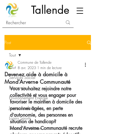
Tallende
Post
Tout
Commune de Tallende
Tout
8 avr. 2023
1 min de lecture
Devenez aide à domicile à
Services Social
Mond’Arverne Communauté
Economie
Vous souhaitez rejoindre notre 
collectivité et vous engager pour 
Environnement Energie
favoriser le maintien à domicile des 
Jeunes Scolaire
personnes âgées, en perte 
d’autonomie, des personnes en 
Loisirs Sports
situation de handicap? 
Mond’Arverne Communauté recrute 
Travaux Circulation