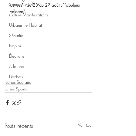
Santé - Covid-19
actives" : du 23 au 27 août : "Fabuleux 
volcans".
Culture Manifestations
Urbanisme Habitat
Sécurité
Emploi
Élections
A la une
Déchets
Jeunes Scolaire
Loisirs Sports
Posts récents
Voir tout