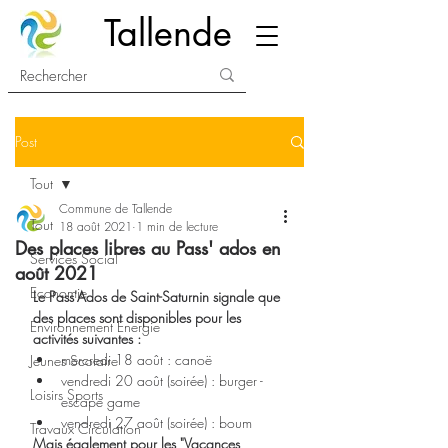
Tallende
Post
Tout
Commune de Tallende
Tout
18 août 2021
1 min de lecture
Des places libres au Pass' ados en
Services Social
août 2021
Economie
Le Pass'Ados de Saint-Saturnin signale que 
des places sont disponibles pour les 
Environnement Energie
activités suivantes :
mercredi 18 août : canoë 
Jeunes Scolaire
vendredi 20 août (soirée) : burger - 
Loisirs Sports
escape game
vendredi 27 août (soirée) : boum
Travaux Circulation
Mais également pour les "Vacances 