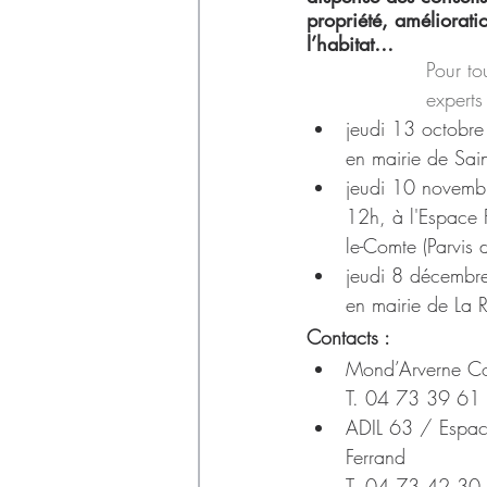
Déchets
propriété, amélioratio
l’habitat…
Pour to
experts
jeudi 13 octobr
en mairie de Sain
jeudi 10 novemb
12h, à l'Espace 
le-Comte (Parvis d
jeudi 8 décembr
en mairie de La 
Contacts : 
Mond’Arverne C
T. 04 73 39 61 
ADIL 63 / Espa
Ferrand
T. 04 73 42 30 