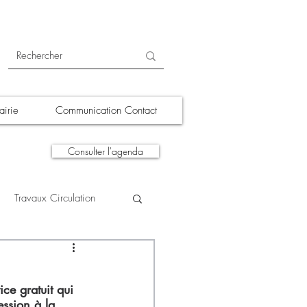
irie
Communication Contact
Consulter l'agenda
Travaux Circulation
tions
A la une
ce gratuit qui 
ession à la 