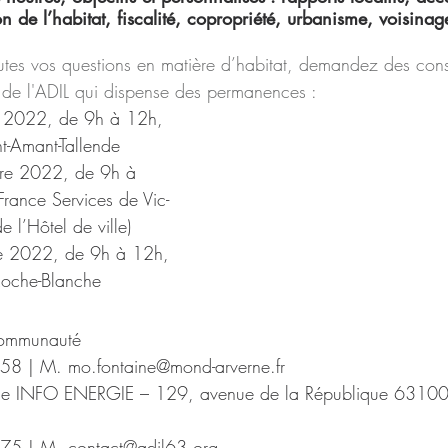
n de l’habitat, fiscalité, copropriété, urbanisme, voisinag
utes vos questions en matière d’habitat, demandez des cons
 de l'ADIL qui dispense des permanences :
e 2022, de 9h à 12h, 
t-Amant-Tallende
re 2022, de 9h à 
France Services de Vic-
e l’Hôtel de ville)
e 2022, de 9h à 12h, 
Roche-Blanche
ommunauté
58 | M. mo.fontaine@mond-arverne.fr
ce INFO ENERGIE –
129, avenue de la République 63100
75 | M. contact@adil63.org