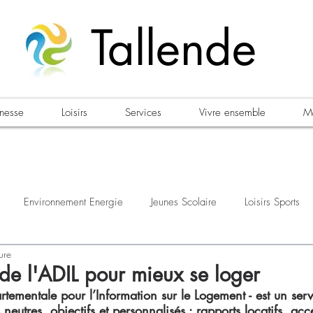
Tallende
unesse
Loisirs
Services
Vivre ensemble
Ma
Environnement Energie
Jeunes Scolaire
Loisirs Sports
ure
estations
Urbanisme Habitat
Sécurité
Emploi
Élec
 de l'ADIL pour mieux se loger
tementale pour l’Information sur le Logement - est un servi
neutres, objectifs et personnalisés : rapports locatifs, acc