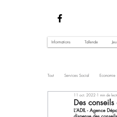
Informations
Tallende
Je
Tout
Services Social
Economie
11 oct. 2022
1 min de lect
Santé - Covid-19
Culture Manif
Des conseils
L’ADIL - Agence Dépar
dispense des conseils 