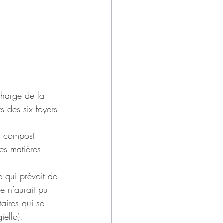
charge de la
 des six foyers 
u compost
es matières 
e qui prévoit de 
e n’aurait pu 
aires qui se 
iello).