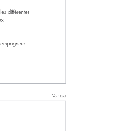
es différentes 
ux
ccompagnera 
Voir tout