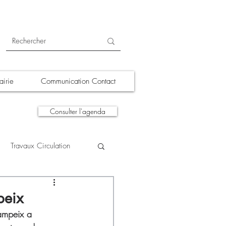
irie
Communication Contact
Consulter l'agenda
Travaux Circulation
tions
A la une
peix
hampeix a