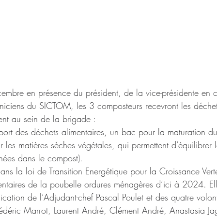
embre en présence du président, de la vice-présidente en 
hniciens du SICTOM, les 3 composteurs recevront les déchets
nt au sein de la brigade :
port des déchets alimentaires, un bac pour la maturation d
 les matières sèches végétales, qui permettent d’équilibrer l
nées dans le compost).
 dans la loi de Transition Energétique pour la Croissance Vert
mentaires de la poubelle ordures ménagères d’ici à 2024. Ell
ication de l’Adjudant-chef Pascal Poulet et des quatre volont
Frédéric Marrot, Laurent André, Clément André, Anastasia Jag