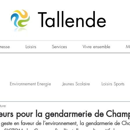
Tallende
unesse
Loisirs
Services
Vivre ensemble
Ma
Environnement Energie
Jeunes Scolaire
Loisirs Sports
ture
estations
Urbanisme Habitat
Sécurité
Emploi
Élec
eurs pour la gendarmerie de Cham
 geste en faveur de l’environnement, la gendarmerie de C