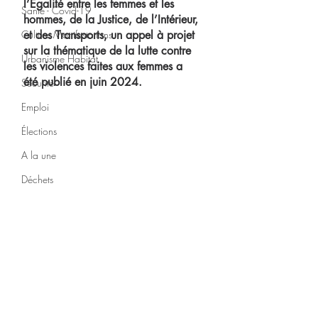
l’Égalité entre les femmes et les 
Santé - Covid-19
hommes, de la Justice, de l’Intérieur, 
Culture Manifestations
et des Transports, un appel à projet 
sur la thématique de la lutte contre 
Urbanisme Habitat
les violences faites aux femmes a 
été publié en juin 2024.
Sécurité
Emploi
Élections
A la une
Déchets