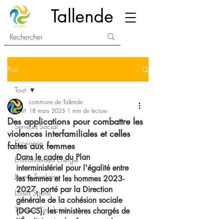
Tallende
Post
Tout
commune de Tallende
Tout
18 mars 2025
1 min de lecture
Des applications pour combattre les
Services Social
violences interfamiliales et celles
Economie
faites aux femmes
Dans le cadre du Plan 
Environnement Energie
interministériel pour l'égalité entre 
Jeunes Scolaire
les femmes et les hommes 2023-
2027, porté par la Direction 
Loisirs Sports
générale de la cohésion sociale 
Travaux Circulation
(DGCS), les ministères chargés de 