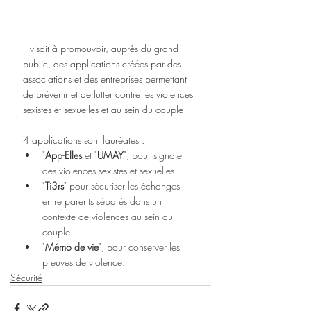
Il visait à promouvoir, auprès du grand 
public, des applications
créées par des 
associations et des entreprises permettant 
de prévenir et de lutter contre les violences 
sexistes et sexuelles et au sein du couple
4 applications sont lauréates :
"
App-Elles
 et "
UMAY
", pour signaler 
des violences sexistes et sexuelles
"
Ti3rs
" pour sécuriser les échanges 
entre parents séparés dans un 
contexte de violences au sein du 
couple 
"
Mémo de vie
", pour conserver les 
preuves de violence.
Sécurité