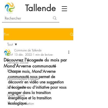
Tallende
Post
Tout
Commune de Tallende
Tout
13 déc. 2022
1 min de lecture
Découvrez l'écogeste du mois par
Services Social
Mond'Arverne communauté
Economie
Chaque mois, Mond'Arverne 
communauté nous permet de 
Environnement Energie
découvrir en vidéo une suggestion 
Jeunes Scolaire
d'écogeste ou d'initiative pour vous 
engager dans la transition 
Loisirs Sports
énergétique et la transition 
écologique.
Travaux Circulation