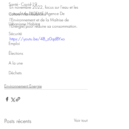
Santé - Covid-19
En novembre 2022, focus sur l'eau et les 
conseils de l'ADEME (Agence De 
Culture Manifestations
l'Environnement et de la Maîtrise de 
Urbanisme Habitat
l'Énergie) pour réduire sa consommation.
Sécurité
https://youtu.be/4B_z0qdBYxo
Emploi
Élections
A la une
Déchets
Environnement Energie
Posts récents
Voir tout