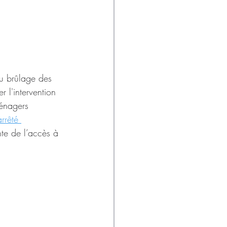
au brûlage des 
r l'intervention 
ménagers 
arrêté 
nte de l’accès à 