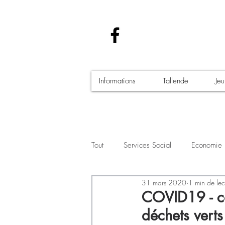
Informations
Tallende
Je
Tout
Services Social
Economie
31 mars 2020
1 min de lec
Santé - Covid-19
Culture Manif
COVID19 - con
déchets verts