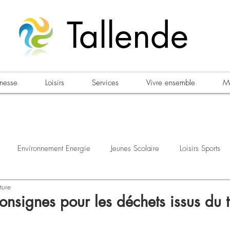
Tallende
unesse
Loisirs
Services
Vivre ensemble
Ma
Environnement Energie
Jeunes Scolaire
Loisirs Sports
ture
estations
Urbanisme Habitat
Sécurité
Emploi
Élec
signes pour les déchets issus du tr