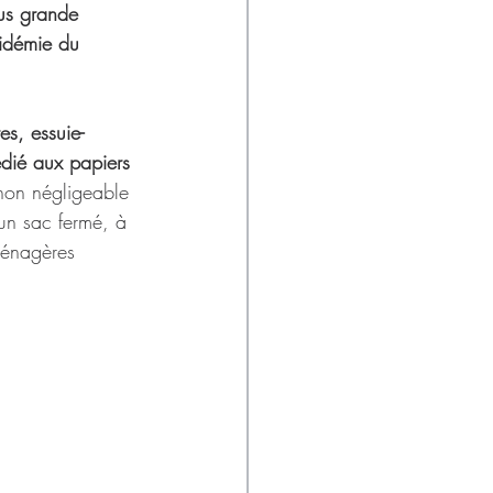
us grande 
pidémie du 
es, essuie-
édié aux papiers 
 non négligeable 
 un sac fermé, à 
ménagères 