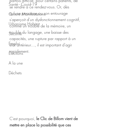
parfois difficile, pour certains patients, de 
Santé - Covid-19
se rendre à ce rendez-vous. Or, dès 
qu'une personne ou son entourage 
Culture Manifestations
s'aperçoit d'un dysfonctionnement cognitif, 
Urbanisme Habitat
comme un trouble de la mémoire, un 
trouble du langage, une baisse des 
Sécurité
capacités, une rupture par rapport à un 
Emploi
état antérieur…, il est important d'agir 
rapidement.
Élections
A la une
Déchets
C'est pourquoi, 
le Clic de Billom vient de 
mettre en place la possibilité que ces 