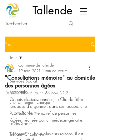
Tallende
Post
Tout
Commune de Tallende
Tout
19 nov. 2021
1 min de lecture
"Consultations mémoire" au domicile
Services Social
des personnes âgées
Economie
Dernière mise à jour :
23 nov. 2021
Depuis plusieurs années, le Clic de Billon 
Environnement Energie
propose d'organiser, dans ses locaux, une 
Jeunes Scolaire
"consultation mémoire" de personnes 
âgées, réalisée par un médecin gériatre. 
Loisirs Sports
Néanmoins, pour plusieurs raisons, il est 
Travaux Circulation