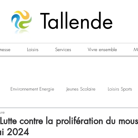
Tallende
unesse
Loisirs
Services
Vivre ensemble
Ma
Environnement Energie
Jeunes Scolaire
Loisirs Sports
ure
estations
Urbanisme Habitat
Sécurité
Emploi
Élec
utte contre la prolifération du mou
ai 2024