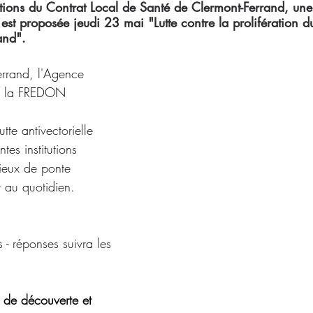
tions du Contrat Local de Santé de Clermont-Ferrand, un
 est proposée jeudi 23 mai "Lutte contre la prolifération 
and".
errand, l'Agence 
et la FREDON 
utte antivectorielle
ntes institutions
lieux de ponte
 au quotidien. 
- réponses suivra les 
 de découverte et 