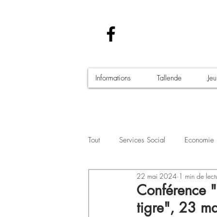
Informations
Tallende
Je
Tout
Services Social
Economie
22 mai 2024
1 min de lect
Santé - Covid-19
Culture Manif
Conférence "L
tigre", 23 m