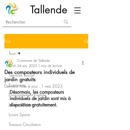
Tallende
Post
Tout
Commune de Tallende
Tout
24 avr. 2023
1 min de lecture
Des composteurs individuels de
Services Social
jardin gratuits
Economie
Dernière mise à jour :
1 mai 2023
Désormais, les composteurs 
Environnement Energie
individuels de jardin sont mis à 
Jeunes Scolaire
disposition gratuitement.
Loisirs Sports
Travaux Circulation