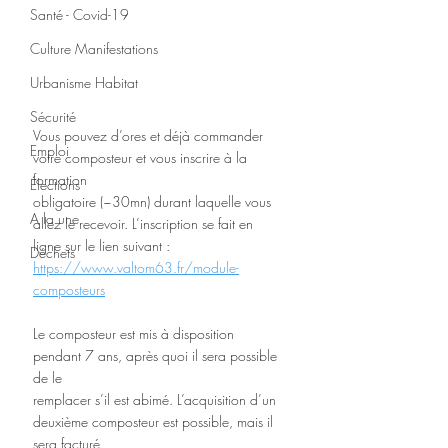
Santé - Covid-19
Culture Manifestations
Urbanisme Habitat
Sécurité
Vous pouvez d’ores et déjà commander 
Emploi
votre composteur et vous inscrire à la 
formation
Élections
obligatoire (~30mn) durant laquelle vous 
A la une
allez le recevoir. L’inscription se fait en 
ligne sur le lien suivant : 
Déchets
https://www.valtom63.fr/module-
composteurs
Le composteur est mis à disposition 
pendant 7 ans, après quoi il sera possible 
de le
remplacer s’il est abimé. L’acquisition d’un 
deuxième composteur est possible, mais il
sera facturé.