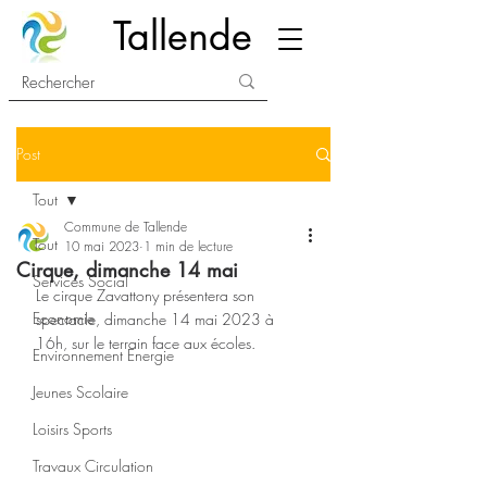
Tallende
Post
Tout
Commune de Tallende
Tout
10 mai 2023
1 min de lecture
Cirque, dimanche 14 mai
Services Social
Le cirque Zavattony présentera son 
Economie
spectacle, dimanche 14 mai 2023 à 
16h, sur le terrain face aux écoles.
Environnement Energie
Jeunes Scolaire
Loisirs Sports
Travaux Circulation