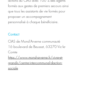
actions du CIAS avec 100 % des agents 
formés aux gestes de premiers secours ainsi 
que tous les assistants de vie formés pour 
proposer un accompagnement 
personnalisé à chaque bénéficiaire.
Contact
CIAS de Mond’Arverne communauté 
16 boulevard de Beussat, 63270 Vic-le-
Comte
https://www.mond-arverne.fr/vivre-et-
grandir/centre-intercommunal-daction-
sociale
04 73 69 24 28 
Mails :
servicealapersonne@cias.mond-arverne.fr
portage@cias.mond-arverne.fr
Services Social