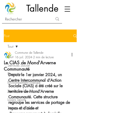
Tallende
Post
Tout
Commune de Tallende
Tout
16 juil. 2024
2 min de lecture
Le CIAS de Mond'Arverne
Services Social
Communauté
Economie
Depuis le 1er janvier 2024, un 
Centre Intercommunal d’Action 
Environnement Energie
Sociale (CIAS) a été créé sur le 
Jeunes Scolaire
territoire de Mond’Arverne 
Communauté. Cette structure 
Loisirs Sports
regroupe les services de portage de 
repas et d’aide et 
Travaux Circulation