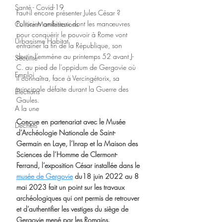
Santé - Covid-19
Faut-il encore présenter Jules César ? 
Politicien ambitieux dont les manœuvres 
Culture Manifestations
pour conquérir le pouvoir à Rome vont 
Urbanisme Habitat
entraîner la fin de la République, son 
destin l’emmène au printemps 52 avant J-
Sécurité
C. au pied de l’oppidum de Gergovie où 
Emploi
il connaîtra, face à Vercingétorix, sa 
principale défaite durant la Guerre des 
Élections
Gaules.
A la une
Conçue en partenariat avec le Musée 
Déchets
d’Archéologie Nationale de Saint-
Germain en Laye, l’Inrap et la Maison des 
Sciences de l’Homme de Clermont-
Ferrand, l’exposition César installée dans le 
musée de Gergovie
 du18 juin 2022 au 8 
mai 2023 fait un point sur les travaux 
archéologiques qui ont permis de retrouver 
et d’authentifier les vestiges du siège de 
Gergovie mené par les Romains.