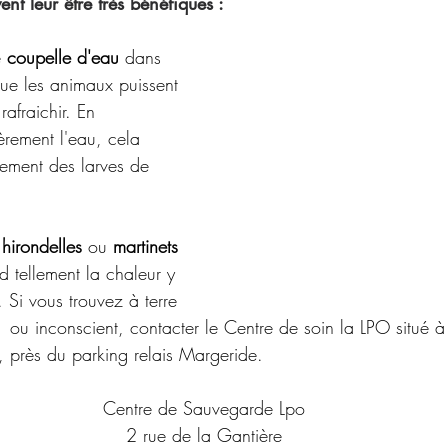
nt leur être très bénéfiques :
 
coupelle d'eau
 dans 
que les animaux puissent 
rafraichir. En 
èrement l'eau, cela 
pement des larves de 
 
hirondelles 
ou 
martinets 
id tellement la chaleur y 
.
 Si
 vous trouvez à terre 
é  ou inconscient, contacter le Centre de soin la LPO situé
à
, près du parking relais Margeride.
Centre de Sauvegarde Lpo
2 rue de la Gantière