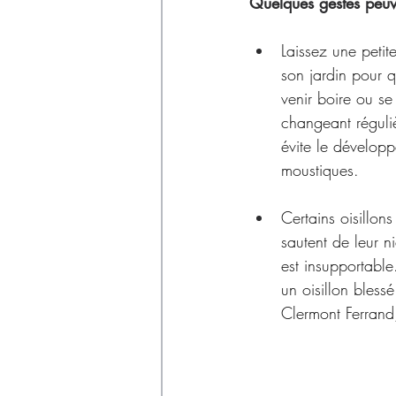
Déchets
Quelques gestes peuve
Laissez une petite
son jardin pour 
venir boire ou se 
changeant réguli
évite le dévelop
moustiques.
Certains oisillons
sautent de leur n
est insupportable
un oisillon bless
Clermont Ferrand