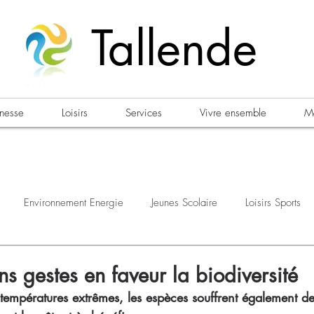
Tallende
unesse
Loisirs
Services
Vivre ensemble
Ma
Environnement Energie
Jeunes Scolaire
Loisirs Sports
estations
Urbanisme Habitat
Sécurité
Emploi
Élec
s gestes en faveur la biodiversité
températures extrêmes, les espèces souffrent également de 