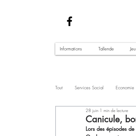
Informations
Tallende
Je
Tout
Services Social
Economie
28 juin
1 min de lecture
Santé - Covid-19
Culture Manif
Canicule, bon
Lors des épisodes de 