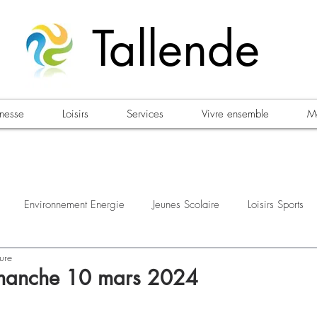
Tallende
unesse
Loisirs
Services
Vivre ensemble
Ma
Environnement Energie
Jeunes Scolaire
Loisirs Sports
ure
estations
Urbanisme Habitat
Sécurité
Emploi
Élec
imanche 10 mars 2024