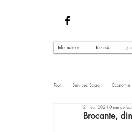
Informations
Tallende
Je
Tout
Services Social
Economie
21 févr. 2024
0 min de lect
Santé - Covid-19
Culture Manif
Brocante, d