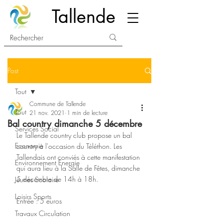
Tallende
Post
Tout
Commune de Tallende
Tout
21 nov. 2021
1 min de lecture
Bal country dimanche 5 décembre
Services Social
Le Tallende country club propose un bal 
Economie
country à l'occasion du Téléthon. Les 
Tallendais ont conviés à cette manifestation 
Environnement Energie
qui aura lieu à la Salle de Fêtes, dimanche 
5 décembre de 14h à 18h.
Jeunes Scolaire
Loisirs Sports
Entrée : 5 euros
Travaux Circulation