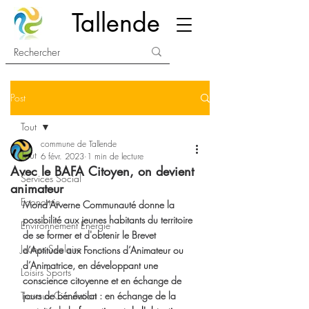
Tallende
Post
Tout
commune de Tallende
Tout
6 févr. 2023
1 min de lecture
Avec le BAFA Citoyen, on devient
Services Social
animateur
Economie
Mond’Arverne Communauté donne la 
possibilité aux jeunes habitants du territoire 
Environnement Energie
de se former et d'obtenir le Brevet 
Jeunes Scolaire
d’Aptitude aux Fonctions d’Animateur ou 
d’Animatrice, en développant une 
Loisirs Sports
conscience citoyenne et en échange de 
Travaux Circulation
jours de bénévolat : en échange de la 