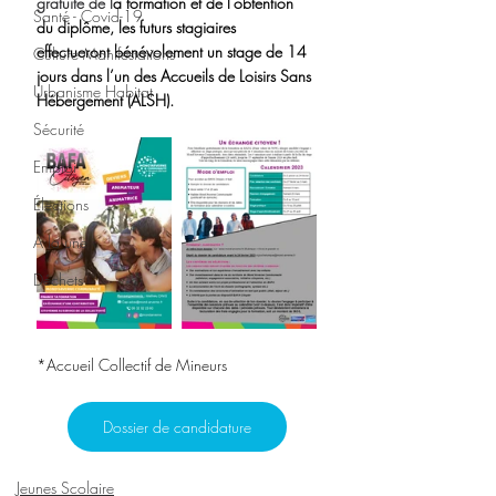
gratuité de l
a formation et de l'obtention 
Santé - Covid-19
du diplôme, les futurs stagiaires 
effectueront bénévolement un stage de 14 
Culture Manifestations
jours dans l’un des Accueils de Loisirs Sans 
Urbanisme Habitat
Hébergement (ALSH). 
Sécurité
Emploi
Élections
A la une
Déchets
*Accueil Collectif de Mineurs
Dossier de candidature
Jeunes Scolaire