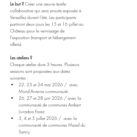
Le but ?
 Créer une œuvre textile 
collaborative qui sera ensuite exposée à 
Versailles durant l’été. Les participants 
partiront deux jours les 15 et 16 juillet au 
Château pour le vernissage de 
l’exposition (transport et hébergement 
offerts).
Les ateliers ?
Chaque atelier dure 3 heures. Plusieurs 
sessions sont proposées aux dates 
suivantes :
22, 23 et 24 mai 2026 /  avec 
Mond'Arverne communauté 
26, 27 et 28 juin 2026 / avec la 
communauté de communes Ambert 
Livradois Forez 
3, 4 et 5 juillet 2026 /  avec la 
communauté de communes Massif du 
Sancy