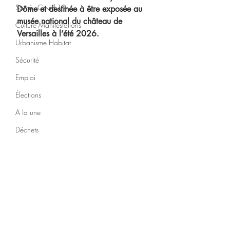
Santé - Covid-19
Dôme et destinée à être exposée au 
musée national du château de 
Culture Manifestations
Versailles à l’été 2026.
Urbanisme Habitat
Sécurité
Emploi
Élections
A la une
Déchets