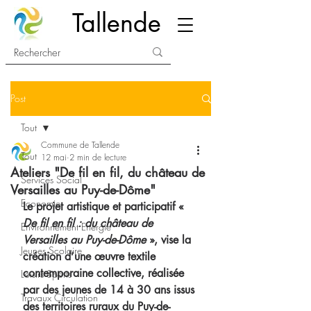
Tallende
Post
Tout
Commune de Tallende
Tout
12 mai
2 min de lecture
Ateliers "De fil en fil, du château de
Services Social
Versailles au Puy-de-Dôme"
Economie
Le projet artistique et participatif « 
De fil en fil : du château de 
Environnement Energie
Versailles au Puy-de-Dôme
 », vise la 
Jeunes Scolaire
création d’une œuvre textile 
contemporaine collective, réalisée 
Loisirs Sports
par des jeunes de 14 à 30 ans issus 
Travaux Circulation
des territoires ruraux du Puy-de-