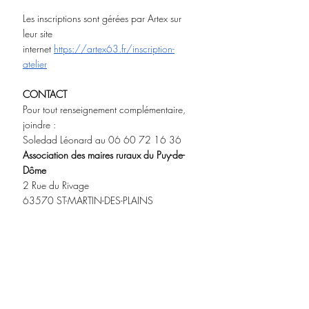
Les inscriptions sont gérées par Artex sur 
leur site 
internet 
https://artex63.fr/inscription-
atelier
CONTACT
Pour tout renseignement complémentaire, 
joindre : 
Soledad Léonard au 06 60 72 16 36
Association des maires ruraux du Puy-de-
Dôme
2 Rue du Rivage
63570 ST-MARTIN-DES-PLAINS
Tél : 09 79 18 31 31
https://mairesruraux63.fr
www.facebook.com/mairesruraux63
Jeunes Scolaire
Culture Manifestations