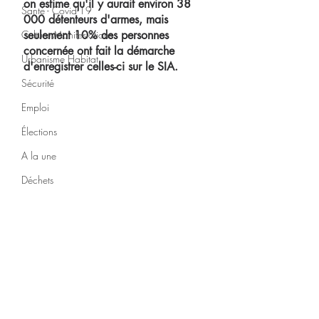
on estime qu'il y aurait environ 38 
Santé - Covid-19
000 détenteurs d'armes, mais 
Culture Manifestations
seulement 10% des personnes 
concernée ont fait la démarche 
Urbanisme Habitat
d'enregistrer celles-ci sur le SIA.
Sécurité
Emploi
Élections
A la une
Déchets