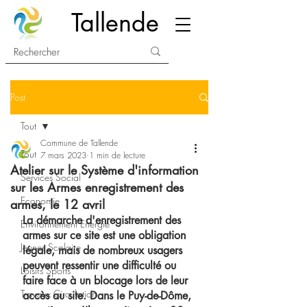
Tallende
Post
Tout
Commune de Tallende
Tout
7 mars 2023
1 min de lecture
Atelier sur le Système d'information
Services Social
sur les Armes enregistrement des
Economie
armes, le 12 avril
La démarche d'enregistrement des 
Environnement Energie
armes sur ce site est une obligation 
Jeunes Scolaire
légale, mais de nombreux usagers 
peuvent ressentir une difficulté ou 
Loisirs Sports
faire face à un blocage lors de leur 
Travaux Circulation
accès au site. Dans le Puy-de-Dôme, 