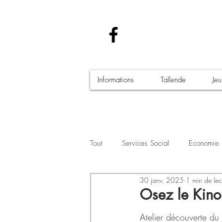
Informations
Tallende
Je
Tout
Services Social
Economie
30 janv. 2025
1 min de lec
Santé - Covid-19
Culture Manif
Osez le Kinom
Atelier découverte du 