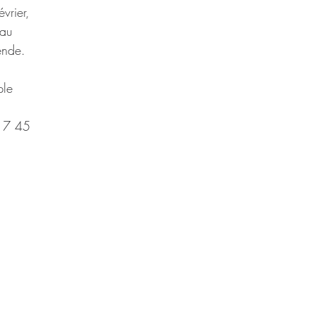
vrier, 
au 
ende.
ple
17 45