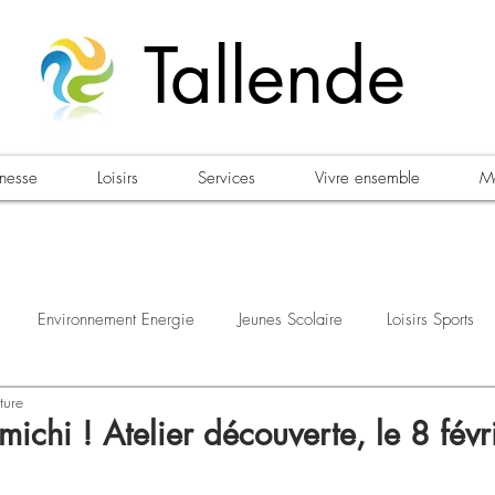
Tallende
unesse
Loisirs
Services
Vivre ensemble
Ma
Environnement Energie
Jeunes Scolaire
Loisirs Sports
ture
estations
Urbanisme Habitat
Sécurité
Emploi
Élec
ichi ! Atelier découverte, le 8 fév