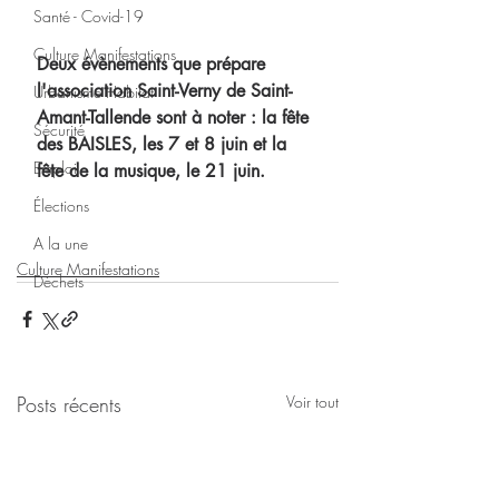
Santé - Covid-19
Culture Manifestations
Deux évènements que prépare 
l'association Saint-Verny de Saint-
Urbanisme Habitat
Amant-Tallende sont à noter : la fête 
Sécurité
des BAISLES, les 7 et 8 juin et la 
Emploi
fête de la musique, le 21 juin.
Élections
A la une
Culture Manifestations
Déchets
Posts récents
Voir tout