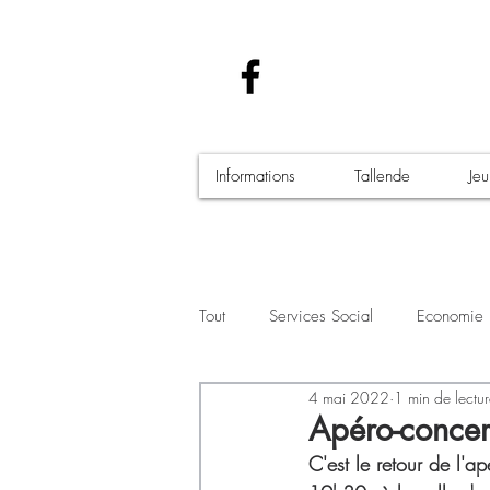
Informations
Tallende
Je
Tout
Services Social
Economie
4 mai 2022
1 min de lectu
Santé - Covid-19
Culture Manif
Apéro-concer
C'est le retour de l'