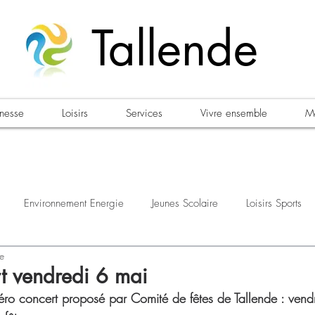
Tallende
unesse
Loisirs
Services
Vivre ensemble
Ma
Environnement Energie
Jeunes Scolaire
Loisirs Sports
re
estations
Urbanisme Habitat
Sécurité
Emploi
Élec
t vendredi 6 mai
apéro concert proposé par Comité de fêtes de Tallende : vend