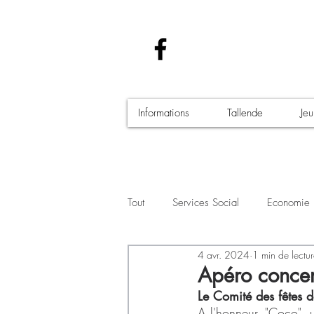
Informations
Tallende
Je
Tout
Services Social
Economie
4 avr. 2024
1 min de lectu
Santé - Covid-19
Culture Manif
Apéro concer
Le Comité des fêtes 
A l'honneur, "Coco", u