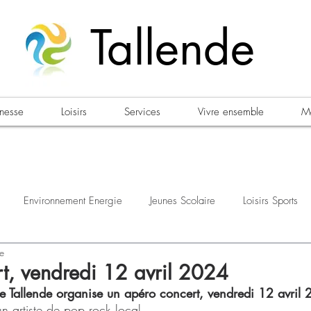
Tallende
unesse
Loisirs
Services
Vivre ensemble
Ma
Environnement Energie
Jeunes Scolaire
Loisirs Sports
re
estations
Urbanisme Habitat
Sécurité
Emploi
Élec
t, vendredi 12 avril 2024
de Tallende organise un apéro concert, vendredi 12 avril
n artiste de pop rock local.