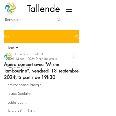
Tallende
Post
Tout
Commune de Tallende
Tout
13 sept. 2024
0 min de lecture
Apéro concert avec "Mister
Services Social
Tambourine", vendredi 13 septembre
Economie
2024, à partir de 19h30
Environnement Energie
Jeunes Scolaire
Loisirs Sports
Travaux Circulation