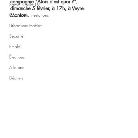
compagnie "Alors c'est quoi ?", 
Santé - Covid-19
dimanche 5 février, à 17h, à Veyre-
Culture Manifestations
Monton.
Urbanisme Habitat
Sécurité
Emploi
Élections
A la une
Déchets