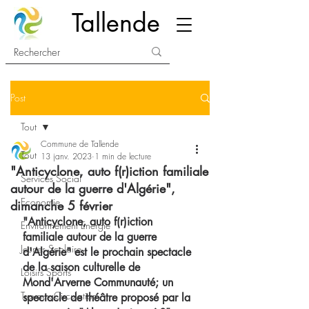
Tallende
Post
Tout
Commune de Tallende
Tout
13 janv. 2023
1 min de lecture
"Anticyclone, auto f(r)iction familiale
Services Social
autour de la guerre d'Algérie",
Economie
dimanche 5 février
"Anticyclone, auto f(r)iction 
Environnement Energie
familiale autour de la guerre 
Jeunes Scolaire
d'Algérie" est le prochain spectacle 
de la saison culturelle de 
Loisirs Sports
Mond'Arverne Communauté; un 
Travaux Circulation
spectacle de théâtre proposé par la 