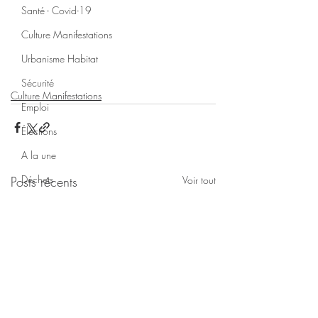
Santé - Covid-19
Culture Manifestations
Urbanisme Habitat
Sécurité
Culture Manifestations
Emploi
Élections
A la une
Déchets
Posts récents
Voir tout