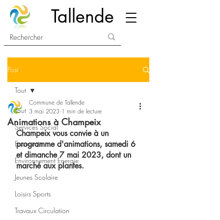
Tallende
Post
Tout
Commune de Tallende
Tout
3 mai 2023
1 min de lecture
Animations à Champeix
Services Social
Champeix vous convie à un 
Economie
programme d'animations, samedi 6 
et dimanche 7 mai 2023, dont un 
Environnement Energie
marché aux plantes.
Jeunes Scolaire
Loisirs Sports
Travaux Circulation