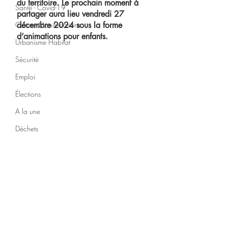
du territoire. Le prochain moment à 
Santé - Covid-19
partager aura lieu vendredi 27 
Culture Manifestations
décembre 2024 sous la forme 
d’animations pour enfants.
Urbanisme Habitat
Sécurité
Emploi
Élections
A la une
Déchets