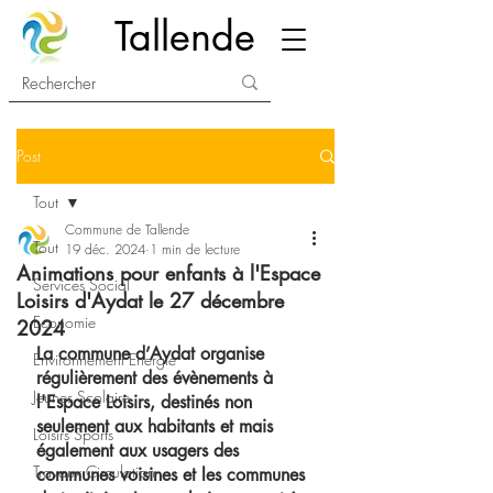
Tallende
Post
Tout
Commune de Tallende
Tout
19 déc. 2024
1 min de lecture
Animations pour enfants à l'Espace
Services Social
Loisirs d'Aydat le 27 décembre
Economie
2024
La commune d’Aydat organise 
Environnement Energie
régulièrement des évènements à 
Jeunes Scolaire
l'Espace Loisirs, destinés non 
seulement aux habitants et mais 
Loisirs Sports
également aux usagers des 
Travaux Circulation
communes voisines et les communes 