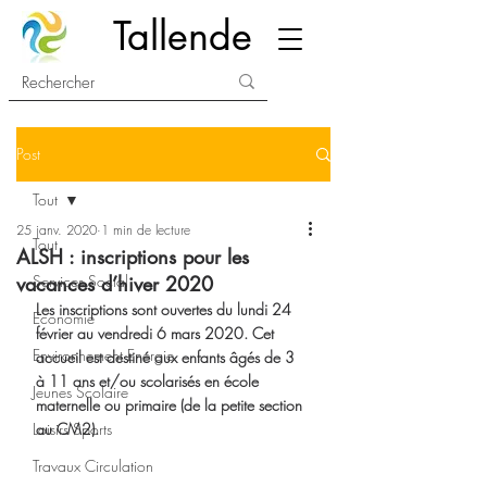
Tallende
Post
Tout
25 janv. 2020
1 min de lecture
Tout
ALSH : inscriptions pour les
vacances d’hiver 2020
Services Social
Les inscriptions sont ouvertes du lundi 24 
Economie
février au vendredi 6 mars 2020. Cet 
Environnement Energie
accueil est destiné aux enfants âgés de 3 
à 11 ans et/ou scolarisés en école 
Jeunes Scolaire
maternelle ou primaire (de la petite section 
Loisirs Sports
au CM2).  
Travaux Circulation