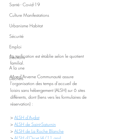
Santé - Covid-19
Culture Manifestations
Urbanisme Habitat
Sécurité
Emploi
La tarification est établie selon le quotient 
Élections
familial. 
A la une
Mond’Arverne Communauté assure 
Déchets
l’organisation des temps d’accueil de 
loisirs sans hébergement (ALSH) sur 6 sites 
différents, dont (liens vers les formulaires de 
réservation) :
> 
ALSH d'Aydat
> 
ALSH de Saint-Saturnin
> 
ALSH de La Roche Blanche
> 
ALSH d'Orcet
 (4/11 ans)