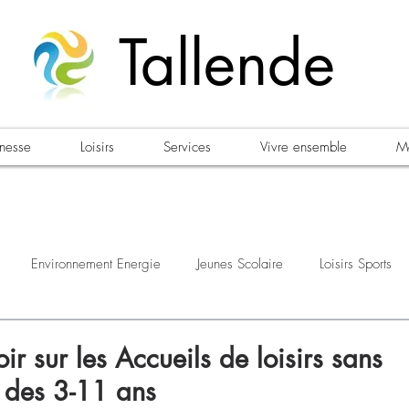
Tallende
unesse
Loisirs
Services
Vivre ensemble
Ma
Environnement Energie
Jeunes Scolaire
Loisirs Sports
estations
Urbanisme Habitat
Sécurité
Emploi
Élec
oir sur les Accueils de loisirs sans
 des 3-11 ans