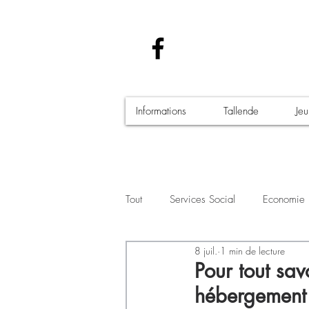
Informations
Tallende
Je
Tout
Services Social
Economie
8 juil.
1 min de lecture
Santé - Covid-19
Culture Manif
Pour tout sav
hébergement