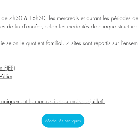
é de 7h30 à 18h30, les mercredis et durant les périodes d
es de fin d’année), selon les modalités de chaque structure.
lie selon le quotient familial. 7 sites sont répartis sur l’ensem
e
n FJEP)
Allier
uniquement le mercredi et au mois de juillet).
Modalités pratiques