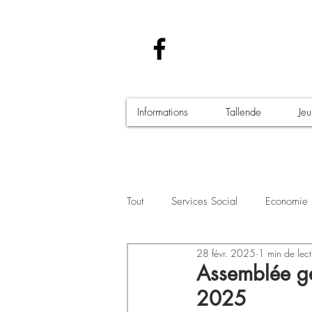
Informations
Tallende
Je
Tout
Services Social
Economie
28 févr. 2025
1 min de lect
Santé - Covid-19
Culture Manif
Assemblée gé
2025