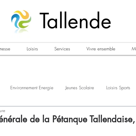
Tallende
unesse
Loisirs
Services
Vivre ensemble
Ma
Environnement Energie
Jeunes Scolaire
Loisirs Sports
ure
estations
Urbanisme Habitat
Sécurité
Emploi
Élec
nérale de la Pétanque Tallendaise