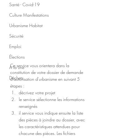
Santé - Covid-19
Culture Manifestations
Urbanisme Habitat
Sécurité
Emploi
Élections
Ce service vous orientera dans la 
A la une
constitution de votre dossier de demande 
Déchets
d'autorisation d'urbanisme en suivant 5 
étapes :
décrivez votre projet
le service sélectionne les informations 
renseignés
il service vous indique ensuite la liste 
des pièces à joindre au dossier, avec 
les caractéristiques attendues pour 
chacune des pièces. Les fichiers 