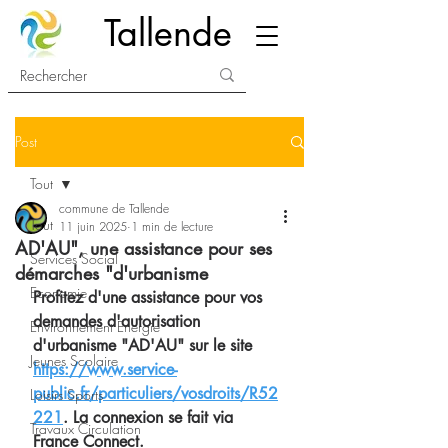
Tallende
Post
Tout
commune de Tallende
Tout
11 juin 2025
1 min de lecture
AD'AU", une assistance pour ses
Services Social
démarches "d'urbanisme
Economie
Profitez d'une assistance pour vos 
demandes d'autorisation 
Environnement Energie
d'urbanisme "AD'AU" sur le site 
Jeunes Scolaire
https://www.service-
public.fr/particuliers/vosdroits/R52
Loisirs Sports
221
. La connexion se fait via 
Travaux Circulation
France Connect.