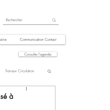
irie
Communication Contact
Consulter l'agenda
Travaux Circulation
tions
A la une
isé à