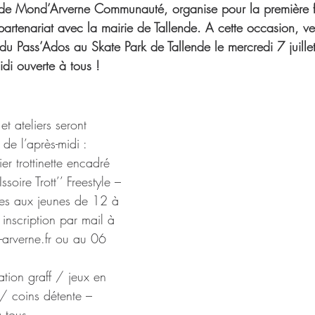
 de Mond’Arverne Communauté, organise pour la première f
partenariat avec la mairie de Tallende. A cette occasion, ve
 du Pass’Ados au Skate Park de Tallende le mercredi 7 juill
idi ouverte à tous !
et ateliers seront 
de l’après-midi :
er trottinette encadré 
ssoire Trott’’ Freestyle – 
es aux jeunes de 12 à 
 inscription par mail à 
arverne.fr ou au 06 
ation graff / jeux en 
/ coins détente – 
à tous