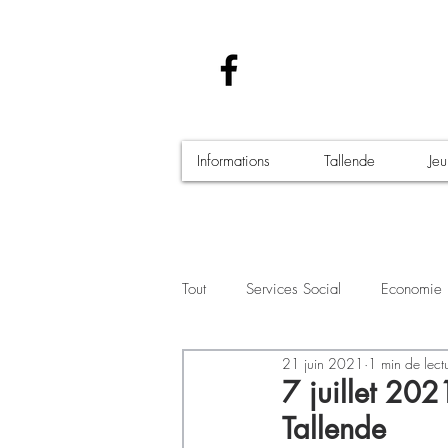
Informations
Tallende
Je
Tout
Services Social
Economie
21 juin 2021
1 min de lect
Santé - Covid-19
Culture Manif
7 juillet 20
Tallende