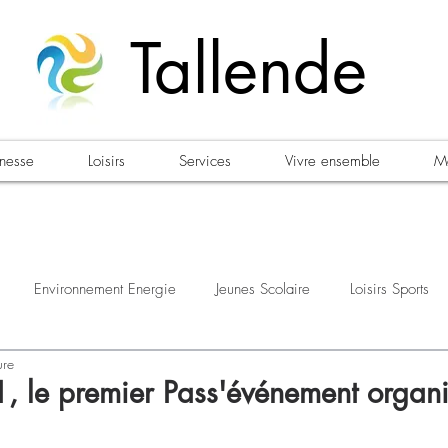
Tallende
unesse
Loisirs
Services
Vivre ensemble
Ma
Environnement Energie
Jeunes Scolaire
Loisirs Sports
ure
estations
Urbanisme Habitat
Sécurité
Emploi
Élec
21, le premier Pass'événement organ