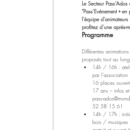
Déchets
Le Secteur Pass’Ados
"Pass’Evénement » en 
l’équipe d’animateurs
profitez d’une après-m
Programme
Différentes animations 
proposés tout au long 
14h / 16h : ateli
par l’association I
16 places ouvert
17 ans – infos et
pass-ados@mond-
52 58 15 61
14h / 17h : initi
bois / musiques 
gratuit et ouvert 