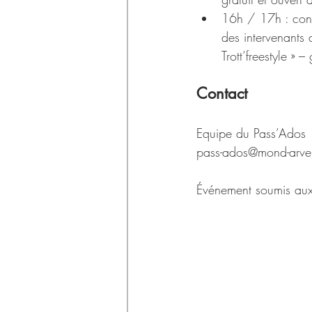
16h / 17h : cons
des intervenants d
Trott’freestyle » –
Contact
Equipe du Pass’Ados 
pass-ados@mond-arve
Événement soumis aux c