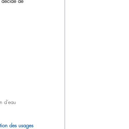
a décidé de 
an d’eau 
ation des usages 