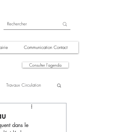
irie
Communication Contact
Consulter l'agenda
Travaux Circulation
tions
A la une
au
quent dans le 