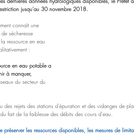
s dernières données hydrologiques disponibles, le Préfet 
 restriction jusqu’au 30 novembre 2018. 
ement connaît une 
e de sécheresse 
 la ressource en eau 
litativement :
ource en eau potable a 
enir à manquer,
seaux du secteur du 
au des rejets des stations d’épuration et des vidanges de pl
t du fait de la faiblesse des débits des cours d’eau.
e préserver les ressources disponibles, les mesures de limit