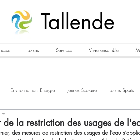
Tallende
unesse
Loisirs
Services
Vivre ensemble
Ma
Environnement Energie
Jeunes Scolaire
Loisirs Sports
ure
estations
Urbanisme Habitat
Sécurité
Emploi
Élec
de la restriction des usages de l'e
ier, des mesures de restriction des usages de l’eau s’appli