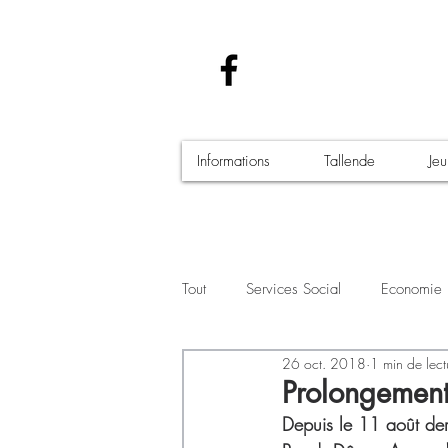
Informations
Tallende
Je
Tout
Services Social
Economie
26 oct. 2018
1 min de lect
Santé - Covid-19
Culture Manif
Prolongement 
Depuis le 11 août dern