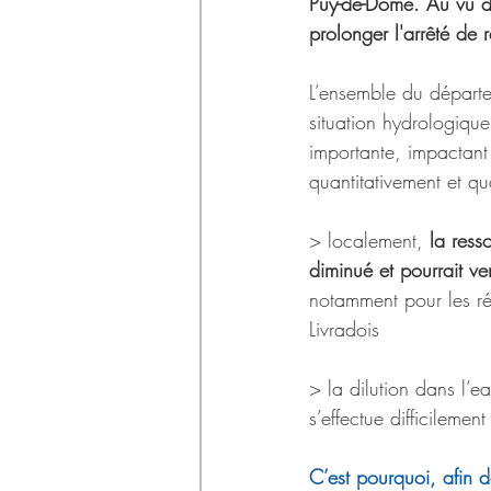
Déchets
Puy-de-Dôme. Au vu de
prolonger l'arrêté de
L’ensemble du départ
situation hydrologiqu
importante, impactant
quantitativement et qua
> localement,
 la ress
diminué et pourrait v
notamment pour les ré
Livradois
> la dilution dans l’e
s’effectue difficilemen
C’est pourquoi, afin d