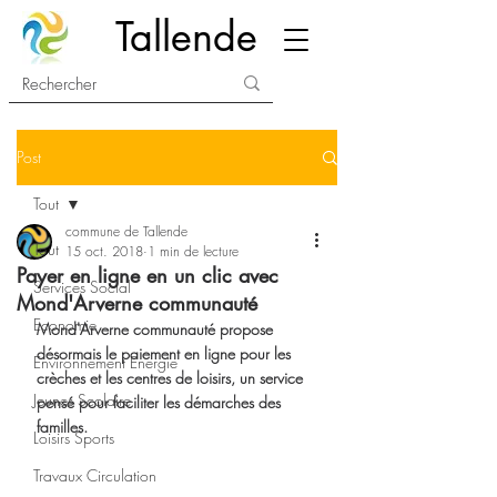
Tallende
Post
Tout
commune de Tallende
Tout
15 oct. 2018
1 min de lecture
Payer en ligne en un clic avec
Services Social
Mond'Arverne communauté
Economie
Mond'Arverne communauté propose 
désormais le paiement en ligne pour les 
Environnement Energie
crèches et les centres de loisirs, un service 
Jeunes Scolaire
pensé pour faciliter les démarches des 
familles. 
Loisirs Sports
Travaux Circulation