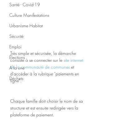
Santé - Covid-19
Culture Manifestations
Urbanisme Habitat
Sécurité
Emploi
Très simple et sécurisée, la démarche 
Élections
consiste à se connecter sur le 
site internet 
de la communauté de communes
 et 
A la une
d’accéder à la rubrique "paiements en 
Déchets
ligne".
Chaque famille doit choisir le nom de sa 
structure et est ensuite redirigée vers la 
plateforme de paiement.